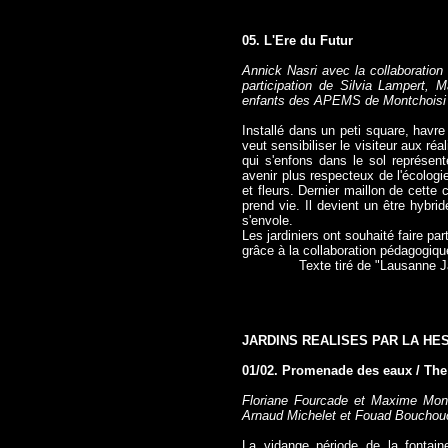
05. L'Ere du Futur
Annick Nasri avec la collaboration 
participation de Silvia Lampert, M
enfants des APEMS de Montchoisi e
Installé dans un peti square, havre d
veut sensibiliser le visiteur aux ré
qui s'enfons dans le sol représente
avenir plus respecteux de l'écologi
et fleurs. Dernier maillon de cette 
prend vie. Il devient un être hybrid
s'envole.
Les jardiniers ont souhaité faire part
grâce à la collaboration pédagogique
Texte tiré de "Lausanne J
JARDINS REALISES PAR LA HES
01/02. Promenade des eaux / The
Floriane Fourcade et Maxime Mon
Arnaud Michelet et Fouad Bouchou
La vidange période de la fontai