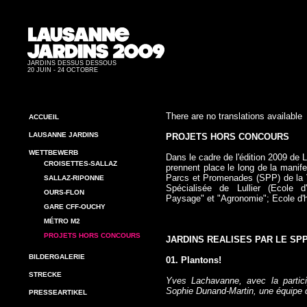
JARDINS DESSUS DESSOUS
20 JUIN - 24 OCTOBRE
There are no translations available
ACCUEIL
LAUSANNE JARDINS
PROJETS HORS CONCOURS
WETTBEWERB
Dans le cadre de l'édition 2009 de 
CROISETTES-SALLAZ
prennent place le long de la manife
Parcs et Promenades (SPP) de la V
SALLAZ-RIPONNE
Spécialisée de Lullier (Ecole d'
OURS-FLON
Paysage" et "Agronomie"; Ecole d'ho
GARE CFF-OUCHY
MÉTRO M2
PROJETS HORS CONCOURS
JARDINS REALISES PAR LE SP
BILDERGALERIE
01. Plantons!
STRECKE
Yves Lachavanne, avec la partici
Sophie Dunand-Martin, une équipe de
PRESSEARTIKEL