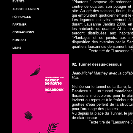
EVENTS
"Plantons!" propose de redonner
centre de quartier, son potager et
AUSSTELLUNGEN
site. Au gré des saisons, fleurs, fr
qui empruntent quotidiennement le ch
FÜHRUNGEN
Les légumes cultivés serviront à 
durant Lausanne Jardins 2009, en c
PARTNER
les habitants du quartier. Al a fin
COMPAGNONS
seroont distribuées aux habitan
"Plantages et se joindra aux s
KONTAKT
disposition des riverains par le S
quartiers lausannois densément hab
LINKS
Texte tiré de "Lausanne J
02. Tunnel dessus-dessous
Jean-Michel Matthey avec la collabo
Ville.
Nichée sur le tunnel de la Barre, la
Par-dessus... un tunnel maraîcher
floraisons multicolores pour le pl
invitent au repos et à la fraîcheur 
gouttes d'eau perlent de la struct
pour l'arrosage des plantes.
Vu depuis la place du Tunnel, le ja
de clair-obscur.
Texte tiré de "Lausanne J