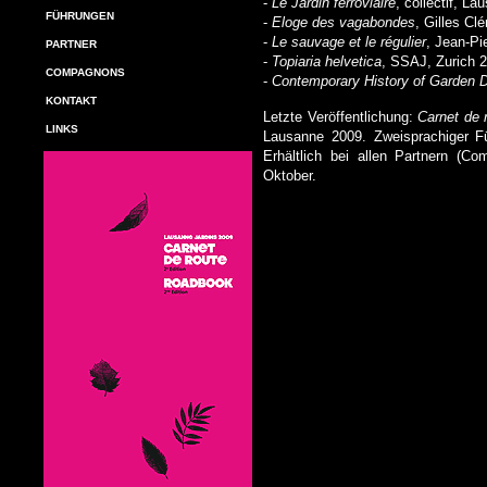
-
Le Jardin ferroviaire
, collectif, L
FÜHRUNGEN
-
Eloge des vagabondes
, Gilles Cl
-
Le sauvage et le régulier
, Jean-Pi
PARTNER
-
Topiaria helvetica
, SSAJ, Zurich 
COMPAGNONS
-
Contemporary History of Garden 
KONTAKT
Letzte Veröffentlichung:
Carnet de 
LINKS
Lausanne 2009. Zweisprachiger Fü
Erhältlich bei allen Partnern (C
Oktober.