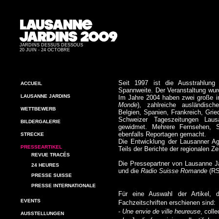
JARDINS DESSUS DESSOUS
20 JUIN - 24 OCTOBRE
Seit 1997 ist die Ausstrahlung 
ACCUEIL
Spannweite. Der Veranstaltung wurd
LAUSANNE JARDINS
Im Jahre 2004 haben zwei große in
Monde
), zahlreiche ausländische
WETTBEWERB
Belgien, Spanien, Frankreich, Griec
Schweizer Tageszeitungen Lau
BILDERGALERIE
gewidmet. Mehrere Fernsehen, 
ebenfalls Reportagen gemacht.
STRECKE
Die Entwicklung der Lausanner A
PRESSEARTIKEL
Teils der Berichte der regionalen Ze
REVUE TRACÉS
Die
Pressepartner von
Lausanne J
24 HEURES
und die
Radio Suisse Romande
(RS
PRESSE SUISSE
PRESSE INTERNATIONALE
Für eine Auswahl der Artikel, 
EVENTS
Fachzeitschriften erschienen sind:
-
Une envie de ville heureuse
, coll
AUSSTELLUNGEN