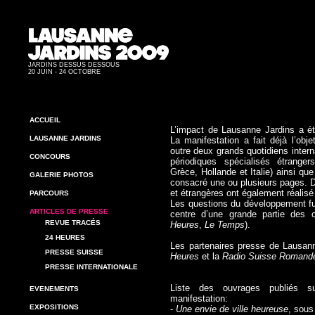
JARDINS DESSUS DESSOUS
20 JUIN - 24 OCTOBRE
ACCUEIL
L’impact de Lausanne Jardins a ét
LAUSANNE JARDINS
La manifestation a fait déjà l’obj
outre deux grands quotidiens intern
CONCOURS
périodiques spécialisés étrange
Grèce, Hollande et Italie) ainsi que
GALERIE PHOTOS
consacré une ou plusieurs pages.
D
et étrangères ont également réalisé
PARCOURS
Les questions du développement fut
ARTICLES DE PRESSE
centre d’une grande partie des 
REVUE TRACÉS
Heures
,
Le Temps
).
24 HEURES
Les partenaires presse de Lausann
PRESSE SUISSE
Heures
et la
Radio Suisse Romand
PRESSE INTERNATIONALE
Liste des ouvrages publiés s
EVENEMENTS
manifestation:
EXPOSITIONS
-
Une envie de ville heureuse
, sous