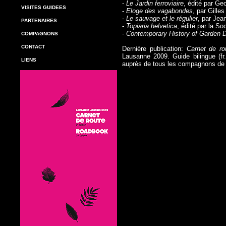
-
Le Jardin ferroviaire
, édité par G
VISITES GUIDEES
-
Eloge des vagabondes
, par Gille
-
Le sauvage et le régulier
, par Jea
PARTENAIRES
-
Topiaria helvetica
, édité par la So
-
Contemporary History of Garden 
COMPAGNONS
CONTACT
Dernière publication:
Carnet de r
Lausanne 2009. Guide bilingue (fr
LIENS
auprès de
tous les compagnons de 