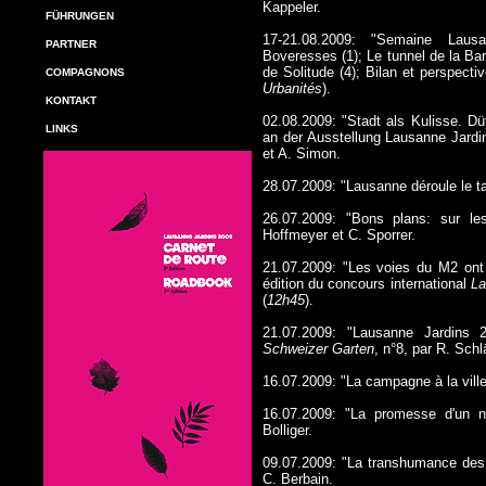
Kappeler.
FÜHRUNGEN
17-21.08.2009: "Semaine Lau
PARTNER
Boveresses (1); Le tunnel de la Bar
de Solitude (4); Bilan et perspecti
COMPAGNONS
Urbanités
).
KONTAKT
02.08.2009: "Stadt als Kulisse. D
LINKS
an der Ausstellung Lausanne Jard
et A. Simon.
28.07.2009: "Lausanne déroule le t
26.07.2009: "Bons plans: sur le
Hoffmeyer et C. Sporrer.
21.07.2009: "Les voies du M2 ont 
édition du concours international
La
(
12h45
).
21.07.2009: "Lausanne Jardins
Schweizer Garten
, n°8, par R. Schl
16.07.2009: "La campagne à la vill
16.07.2009: "La promesse d'un 
Bolliger.
09.07.2009: "La transhumance des
C. Berbain.