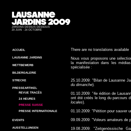
JARDINS DESSUS DESSOUS
20 JUIN - 24 OCTOBRE
There are no translations available
ACCUEIL
LAUSANNE JARDINS
Nou
s vous proposons une sélection
la manifestation
dans les médias s
WETTBEWERB
spécialisée :
BILDERGALERIE
25.10.2009: "Bilan de Lausanne Ja
STRECKE
du dimanche
).
PRESSEARTIKEL
REVUE TRACÉS
01.10.2009: "4e édition de Lausan
ont été créés le long du parcours d
24 HEURES
locales
).
PRESSE SUISSE
01.10.2009: "Pétition pour sauver u
PRESSE INTERNATIONALE
09.09.2009: "Voleurs amate
urs de 
EVENTS
AUSSTELLUNGEN
19.08.2009: "Zeitgenössische G