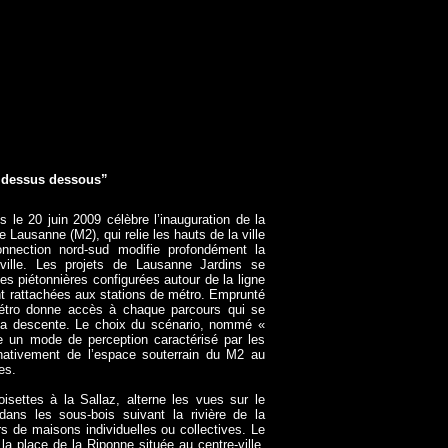
s dessus dessous”
s le 20 juin 2009 célèbre l’inauguration de la
e Lausanne (M2), qui relie les hauts de la ville
nnection nord-sud modifie profondément la
ville. Les projets de Lausanne Jardins se
les piétonnières configurées autour de la ligne
 rattachées aux stations de métro. Emprunté
étro donne accès à chaque parcours qui se
la descente. Le choix du scénario, nommé «
e un mode de perception caractérisé par les
rnativement de l’espace souterrain du M2 au
es.
oisettes à la Sallaz, alterne les vues sur le
ans les sous-bois suivant la rivière de la
rs de maisons individuelles ou collectives. Le
 la place de la Riponne située au centre-ville,