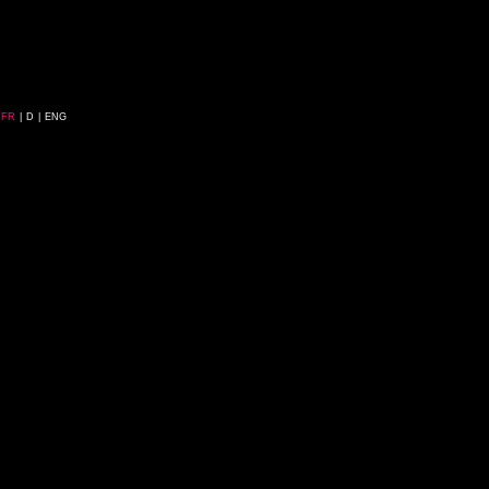
FR
|
D
|
ENG