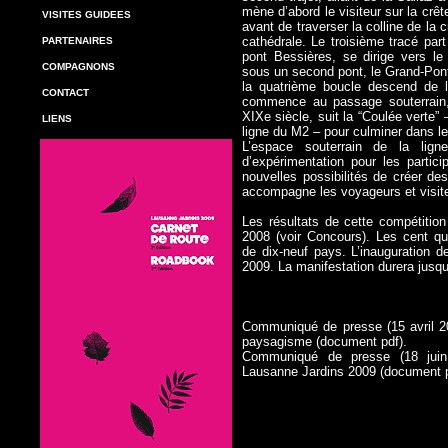
mène d’abord le visiteur sur la crêt
VISITES GUIDEES
avant de traverser la colline de la 
cathédrale. Le troisième tracé par
PARTENAIRES
pont Bessières, se dirige vers le
COMPAGNONS
sous un second pont, le Grand-Pont,
la quatrième boucle descend de 
CONTACT
commence au passage souterrain,
XIXe siècle, suit la “Coulée verte”
LIENS
ligne du M2 – pour culminer dans le
L’espace souterrain de la lig
d’expérimentation pour les partic
nouvelles possibilités de créer de
accompagne les voyageurs et visiteu
Les résultats de cette compétition
2008 (voir Concours). Les cent qua
de dix-neuf pays. L’inauguration d
2009. La manifestation durera jusq
Communiqué de presse (15 avril 20
paysagisme (document pdf).
Communiqué de presse
(18 juin
Lausanne Jardins 2009 (document p