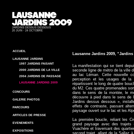
JARDINS DESSUS DESSOUS
20 JUIN - 24 OCTOBRE
ACCUEIL
Lausanne Jardins 2009, “Jardin
LAUSANNE JARDINS
1997 JARDINS FAISANT
La manifestation qui se tient depui
seconde ligne de métro de la ville d
2000 JARDINS DE LA VILLE
au lac Léman. Cette nouvelle co
2004 JARDINS DE PASSAGE
perception et les usages de la 
LAUSANNE JARDINS 2009
répartissent le long de quatre bouc
du M2. Ces quatre promenades sont
CONCOURS
dans le sens de la montée, le m
découvre à pied dans le sens de 
GALERIE PHOTOS
Jardins dessus dessous », install
effets de contraste, passant alte
PARCOURS
paysage ouvert sur le lac et les Alp
ARTICLES DE PRESSE
La première boucle, reliant les Cr
EVENEMENTS
grand paysage avec des trajets d
Vuachère et traversant des quartie
EXPOSITIONS
second trajet, allant de la Sallaz à