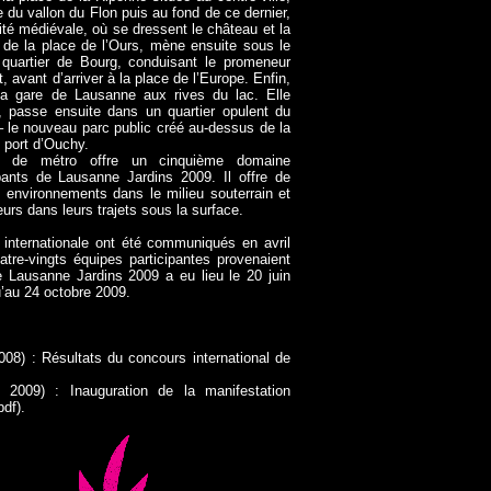
e du vallon du Flon puis au fond de ce dernier,
cité médiévale, où se dressent le château et la
t de la place de l’Ours, mène ensuite sous le
 quartier de Bourg, conduisant le promeneur
 avant d’arriver à la place de l’Europe. Enfin,
la gare de Lausanne aux rives du lac. Elle
 passe ensuite dans un quartier opulent du
 – le nouveau parc public créé au-dessus de la
 port d’Ouchy.
ne de métro offre un cinquième domaine
ipants de Lausanne Jardins 2009. Il offre de
s environnements dans le milieu souterrain et
rs dans leurs trajets sous la surface.
 internationale ont été communiqués en avril
tre-vingts équipes participantes provenaient
e Lausanne Jardins 2009 a eu lieu le 20 juin
u’au 24 octobre 2009.
08) : Résultats du concours international de
 2009) : Inauguration de la manifestation
df).