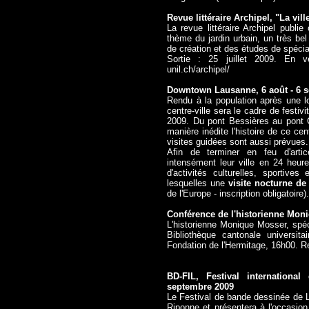
Revue littéraire Archipel, "La vill
La revue littéraire Archipel publ
thème du jardin urbain, un très be
de création et des études de spécia
Sortie : 25 juillet 2009.
En ve
unil.ch/archipel/
Downtown Lausanne, 6 août - 6 
Rendu à la population après une l
centre-ville sera le cadre de festi
2009. Du pont Bessières au pont Ch
manière inédite l'histoire de ce ce
visites guidées sont aussi prévues.
Afin de terminer en feu d'artic
intensément leur ville en 24 heur
d'activités culturelles, sportives
lesquelles une
visite nocturne d
de l'Europe - inscription obligatoire).
Conférence de l'historienne Mon
L'historienne Monique Mosser, spécia
Bibliothèque cantonale universit
Fondation de l'Hermitage, 16h00. 
BD-FIL, Festival internation
septembre 2009
Le Festival de bande dessinée de L
Riponne et présentera à l'occasion