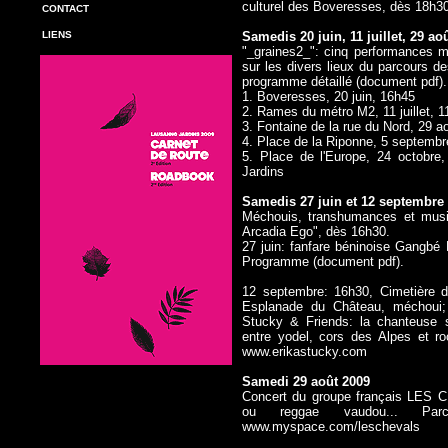
culturel des Boveresses, dès 18h3
CONTACT
LIENS
Samedis 20 juin, 11 juillet, 29 a
"_graines2_": cinq performances m
sur les divers lieux du parcours d
programme détaillé (document pdf)
1. Boveresses, 20 juin, 16h45
2. Rames du métro M2, 11 juillet, 
3. Fontaine de la rue du Nord, 29 
4. Place de la Riponne, 5 septemb
5. Place de l'Europe, 24 octobre
Jardins
Samedis 27 juin et 12 septembre
Méchouis, transhumances et musiq
Arcadia Ego", dès 16h30.
27 juin: fanfare béninoise Gangbé
Programme (document pdf).
12 septembre: 16h30, Cimetière d
Esplanade du Château, méchoui;
Stucky & Friends:
la chanteuse
entre yodel, cors des Alpes et roc
www.erikastucky.com
Samedi 29 août 2009
Concert du groupe français LES CH
ou reggae vaudou... Par
www.myspace.com/leschevals