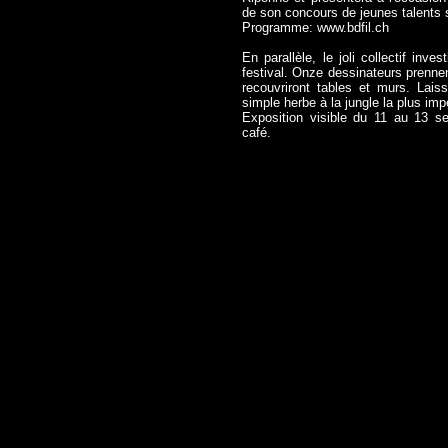
de son concours de jeunes talents s
Programme:
www.bdfil.ch
En parallèle, le joli collectif in
festival. Onze dessinateurs prennen
recouvriront tables et murs. Lais
simple herbe à la jungle la plus imp
Exposition visible du 11 au 13 s
café.