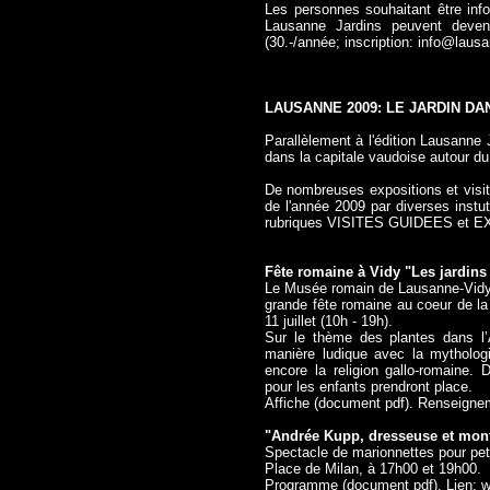
Les personnes souhaitant être in
Lausanne Jardins peuvent deveni
(30.-/année; inscription:
info@lausa
LAUSANNE 2009: LE JARDIN DA
Parallèlement à l'édition Lausanne
dans la capitale vaudoise autour du
De nombreuses expositions et visit
de l'année 2009 par diverses instut
rubriques VISITES GUIDEES
et
E
Fête romaine à Vidy "Les jardins 
Le Musée romain de Lausanne-Vidy 
grande fête romaine au coeur de l
11 juillet (10h - 19h).
Sur le thème des plantes dans l’An
manière ludique avec la mythologie
encore la religion gallo-romaine.
pour les enfants prendront place.
Affiche (document pdf)
. Renseigne
"Andrée Kupp, dresseuse et montr
Spectacle de marionnettes pour pet
Place de Milan, à 17h00 et 19h00.
Programme (document pdf)
. Lien:
w