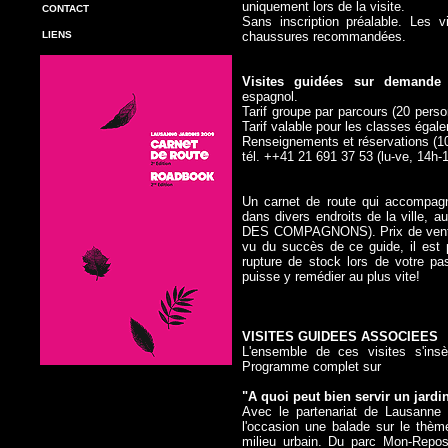
uniquement lors de la visite.
CONTACT
Sans inscription préalable. Les 
LIENS
chaussures recommandées.
V
isites guidées sur demande
e
espagnol.
Tarif groupe par parcours (20 perso
Tarif valable pour les classes égal
Renseignements et réservations (10
tél. ++41 21 691 37 53 (lu-ve, 14h-
Un carnet de route qui accompagne
dans divers endroits de la ville,
au
DES COMPAGNONS)
. Prix de ven
vu du succès de ce guide, il est
rupture de stock lors de votre pas
puisse y remédier au plus vite!
VISITES GUIDEES ASSOCIEES
L'ensemble de ces visites s'ins
Programme complet sur
"A quoi peut bien servir un jardin
Avec le partenariat de Lausanne R
l'occasion une balade sur le thème
milieu urbain. Du parc Mon-Repo