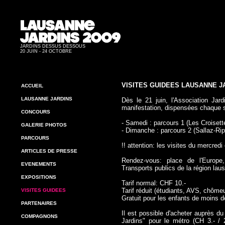
JARDINS DESSUS DESSOUS
20 JUIN - 24 OCTOBRE
VISITES GUIDEES LAUSANNE JA
ACCUEIL
LAUSANNE JARDINS
Dès le 21 juin, l'Association Jar
manifestation, dispensées chaque s
CONCOURS
- Samedi : parcours 1 (Les Croisett
GALERIE PHOTOS
- Dimanche
: parcours 2 (Sallaz-R
PARCOURS
!! attention: les visites du mercred
ARTICLES DE PRESSE
Rendez-vous: place de l'Europe
EVENEMENTS
Transports publics de la région lau
EXPOSITIONS
Tarif normal: CHF 10.-
Tarif réduit (étudiants, AVS, chômeu
VISITES GUIDEES
Gratuit pour les enfants de moins d
PARTENAIRES
Il est possible d'acheter auprès du
COMPAGNONS
Jardins" pour le métro (CH 3.- / 2