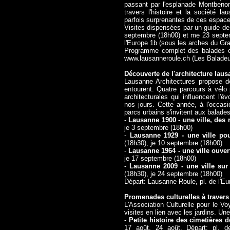
passant par l'esplanade Montbenon 
travers l'histoire et la société l
parfois surprenantes de ces espace
Visites dispensées par un guide de
septembre (18h00) et me 23 septem
l'Europe 1b (sous les arches du Gr
Programme complet des balades or
www.lausanneroule.ch
(Les Baladeu
Découverte de l'architecture laus
Lausanne Architectures propose d
entourent. Quatre parcours à vélo 
architecturales qui influencent l'é
nos jours. Cette année, à l'occas
parcs urbains s'invitent aux balade
-
Lausanne 1900 - une ville, des r
je 3 septembre (18h00)
-
Lausanne 1929 - une ville po
(18h30), je 10 septembre (18h00)
-
Lausanne 1964 - une ville ouve
je 17 septembre (18h00)
-
Lausanne 2009 - une ville sur 
(18h30), je 24 septembre (18h00)
Départ: Lausanne Roule, pl. de l'Eu
Promenades culturelles à traver
L'Association Culturelle pour le V
visites en lien avec les jardins. Une
-
Petite histoire des cimetières
17 août, 24 août. Départ: pl. d