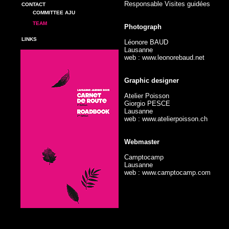
Responsable Visites guidées
CONTACT
COMMITTEE AJU
TEAM
Photograph
LINKS
Léonore BAUD
Lausanne
web :
www.leonorebaud.net
Graphic designer
Atelier Poisson
Giorgio PESCE
Lausanne
web :
www.atelierpoisson.ch
Webmaster
Camptocamp
Lausanne
web :
www.camptocamp.com