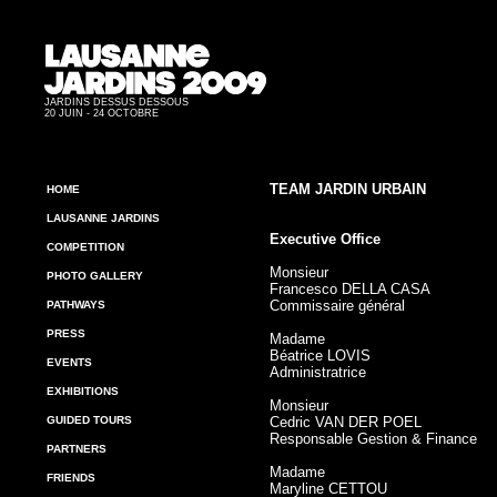
JARDINS DESSUS DESSOUS
20 JUIN - 24 OCTOBRE
TEAM JARDIN URBAIN
HOME
LAUSANNE JARDINS
Executive Office
COMPETITION
Monsieur
PHOTO GALLERY
Francesco DELLA CASA
Commissaire général
PATHWAYS
PRESS
Madame
Béatrice LOVIS
EVENTS
Administratrice
EXHIBITIONS
Monsieur
GUIDED TOURS
Cedric VAN DER POEL
Responsable Gestion & Finance
PARTNERS
Madame
FRIENDS
Maryline CETTOU