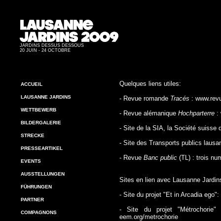
JARDINS DESSUS DESSOUS
20 JUIN - 24 OCTOBRE
Quelques liens utiles:
ACCUEIL
LAUSANNE JARDINS
- Revue romande
Tracés
:
www.revu
WETTBEWERB
- Revue alémanique
Hochparterre
:
BILDERGALERIE
- Site de la SIA, la Société suisse 
STRECKE
- Site des Transports publics lausa
PRESSEARTIKEL
- Revue
Banc public
(TL) : trois n
EVENTS
AUSSTELLUNGEN
Sites en lien avec Lausanne Jardin
FÜHRUNGEN
- Site du projet "Et in Arcadia ego":
PARTNER
- Site du projet "Métrochorie" 
COMPAGNONS
eem.org/metrochorie