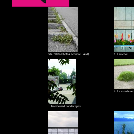
Site 2008 (Photos Léonore Baud)
1. Entresol
4. Le monde re
3. Intertwined Landscapes